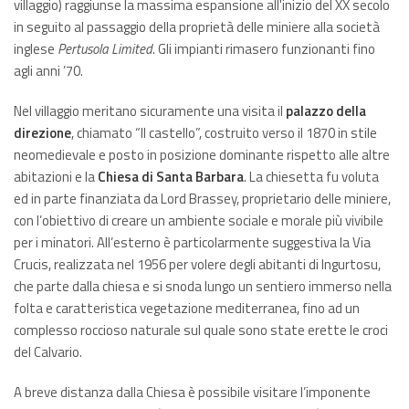
villaggio) raggiunse la massima espansione all'inizio del XX secolo
in seguito al passaggio della proprietà delle miniere alla società
inglese
Pertusola Limited
. Gli impianti rimasero funzionanti fino
agli anni ’70.
Nel villaggio meritano sicuramente una visita il
palazzo della
direzione
, chiamato “Il castello”, costruito verso il 1870 in stile
neomedievale e posto in posizione dominante rispetto alle altre
abitazioni e la
Chiesa di Santa Barbara
. La chiesetta fu voluta
ed in parte finanziata da Lord Brassey, proprietario delle miniere,
con l’obiettivo di creare un ambiente sociale e morale più vivibile
per i minatori. All’esterno è particolarmente suggestiva la Via
Crucis, realizzata nel 1956 per volere degli abitanti di Ingurtosu,
che parte dalla chiesa e si snoda lungo un sentiero immerso nella
folta e caratteristica vegetazione mediterranea, fino ad un
complesso roccioso naturale sul quale sono state erette le croci
del Calvario.
A breve distanza dalla Chiesa è possibile visitare l’imponente