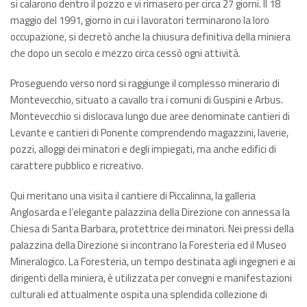
si calarono dentro il pozzo e vi rimasero per circa 27 giorni. Il 18
maggio del 1991, giorno in cui i lavoratori terminarono la loro
occupazione, si decretò anche la chiusura definitiva della miniera
che dopo un secolo e mezzo circa cessò ogni attività.
Proseguendo verso nord si raggiunge il complesso minerario di
Montevecchio, situato a cavallo tra i comuni di Guspini e Arbus.
Montevecchio si dislocava lungo due aree denominate cantieri di
Levante e cantieri di Ponente comprendendo magazzini, laverie,
pozzi, alloggi dei minatori e degli impiegati, ma anche edifici di
carattere pubblico e ricreativo.
Qui meritano una visita il cantiere di Piccalinna, la galleria
Anglosarda e l’elegante palazzina della Direzione con annessa la
Chiesa di Santa Barbara, protettrice dei minatori. Nei pressi della
palazzina della Direzione si incontrano la Foresteria ed il Museo
Mineralogico. La Foresteria, un tempo destinata agli ingegneri e ai
dirigenti della miniera, è utilizzata per convegni e manifestazioni
culturali ed attualmente ospita una splendida collezione di