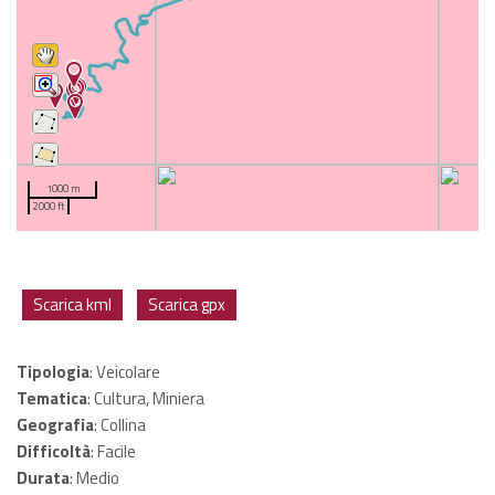
1000 m
2000 ft
Scarica kml
Scarica gpx
Tipologia
: Veicolare
Tematica
: Cultura, Miniera
Geografia
: Collina
Difficoltà
: Facile
Durata
: Medio