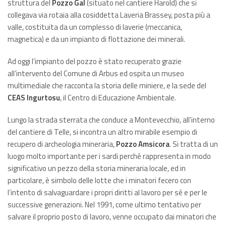
struttura del
Pozzo Gal
(situato nel cantiere Harold) che si
collegava via rotaia alla cosiddetta Laveria Brassey, posta più a
valle, costituita da un complesso di laverie (meccanica,
magnetica) e da un impianto di flottazione dei minerali.
Ad oggi l’impianto del pozzo è stato recuperato grazie
all’intervento del Comune di Arbus ed ospita un museo
multimediale che racconta la storia delle miniere, e la sede del
CEAS Ingurtosu
, il Centro di Educazione Ambientale.
Lungo la strada sterrata che conduce a Montevecchio, all’interno
del cantiere di Telle, si incontra un altro mirabile esempio di
recupero di archeologia mineraria,
Pozzo Amsicora
. Si tratta di un
luogo molto importante per i sardi perché rappresenta in modo
significativo un pezzo della storia mineraria locale, ed in
particolare, è simbolo delle lotte che i minatori fecero con
l’intento di salvaguardare i propri diritti al lavoro per sé e per le
successive generazioni. Nel 1991, come ultimo tentativo per
salvare il proprio posto di lavoro, venne occupato dai minatori che