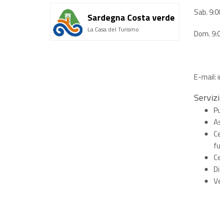
Sab. 9:0
Sardegna Costa verde
La Casa del Turismo
Dom. 9:
E-mail:
Servizi
P
As
Ce
fu
Ce
Di
V