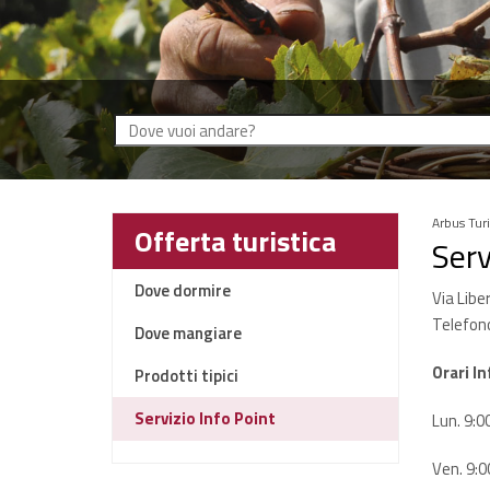
Arbus Tur
Offerta turistica
Serv
Dove dormire
Via Libe
Telefono
Dove mangiare
Orari I
Prodotti tipici
Servizio Info Point
Lun. 9:0
Ven. 9:0