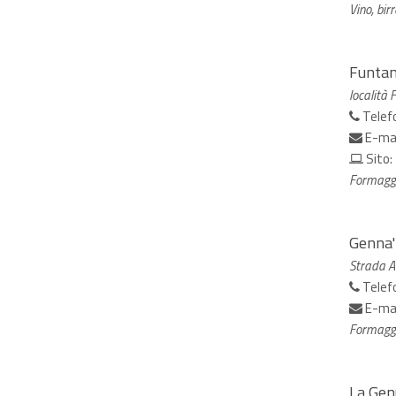
Vino, birr
Funtan
località
Telef
E-ma
Sito:
Formagg
Genna' 
Strada A
Telef
E-ma
Formagg
La Gen