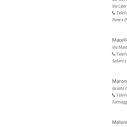
Via Liber
Telef
Pane e Do
Macell
Via Mont
Telef
Salumi e
Marong
località 
Telef
Formagg
Meloni