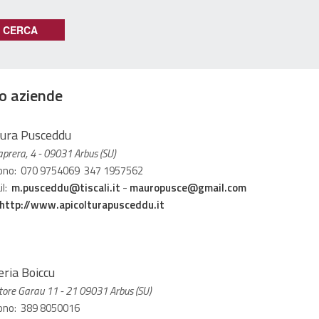
o aziende
tura Pusceddu
aprera, 4 - 09031 Arbus (SU)
ono: 070 9754069 347 1957562
il:
m.pusceddu@tiscali.it
-
mauropusce@gmail.com
http://www.apicolturapusceddu.it
eria Boiccu
tore Garau 11 - 21 09031 Arbus (SU)
ono: 389 8050016