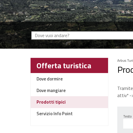
Arbus Tur
Offerta turistica
Prod
Dove dormire
Tramite 
Dove mangiare
attiv* ->
Prodotti tipici
Servizio Info Point
Testo 