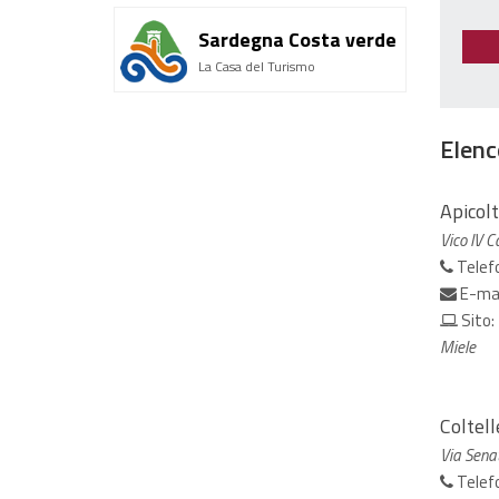
Sardegna Costa verde
La Casa del Turismo
Elenc
Apicol
Vico IV C
Telef
E-ma
Sito:
Miele
Coltell
Via Sena
Telef