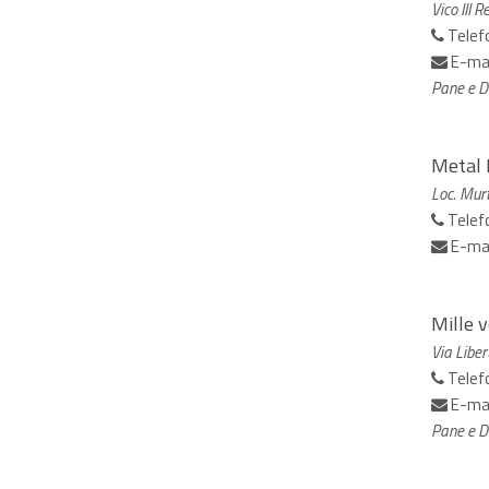
Vico III 
Telef
E-ma
Pane e Do
Metal 
Loc. Murt
Telef
E-ma
Mille v
Via Liber
Telef
E-ma
Pane e Do