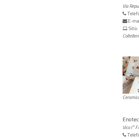
Via Repu
Telef
E-ma
Sito:
Colteller
Ceramic
Enoteca
Vico I° F
Telef