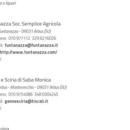
a e liquori
azza Soc. Semplice Agricola
 Funtanazza - 09031 Arbus (SU)
ono: 070 977112 329 6216026
il:
funtanazza@funtanazza.it
http://www.funtanazza.com/
i
e Sciria di Saba Monica
rbus - Montevecchio - 09031 Arbus (SU)
ono: 070 9754086 348 0304245
il:
gennesciria@tiscali.it
i
uina