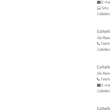
E-ma
Sito:
Colteller
Coltel
Via Repu
Telef
Colteller
Coltell
Via Roma
Telef
E-ma
Colteller
Coltell