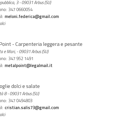
Repubblica, 3 - 09031 Arbus (SU)
ono: 347 0660054
il:
meloni.federica@gmail.com
lci
Point - Carpenteria leggera e pesante
a e Mari, - 09031 Arbus (SU)
ono: 347 952 1491
il:
metalpoint@legalmail.it
oglie dolci e salate
tà 8 - 09031 Arbus (SU)
ono: 347 0494803
il:
cristian.salis73@gmail.com
lci