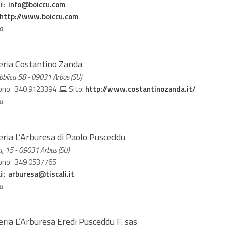
il:
info@boiccu.com
http://www.boiccu.com
ia
leria Costantino Zanda
bblica 58 - 09031 Arbus (SU)
ono: 340 9123394
Sito:
http://www.costantinozanda.it/
ia
eria L’Arburesa di Paolo Pusceddu
, 15 - 09031 Arbus (SU)
ono: 349 0537765
il:
arburesa@tiscali.it
ia
eria L’Arburesa Eredi Pusceddu F. sas