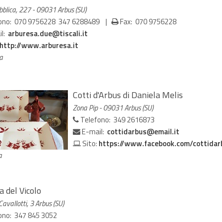
bblica, 227 - 09031 Arbus (SU)
ono: 070 9756228 347 6288489 |
Fax: 070 9756228
il:
arburesa.due@tiscali.it
http://www.arburesa.it
ia
Cotti d'Arbus di Daniela Melis
Zona Pip - 09031 Arbus (SU)
Telefono: 349 2616873
E-mail:
cottidarbus@email.it
Sito:
https://www.facebook.com/cottidarb
a
 del Vicolo
.Cavallotti, 3 Arbus (SU)
ono: 347 845 3052