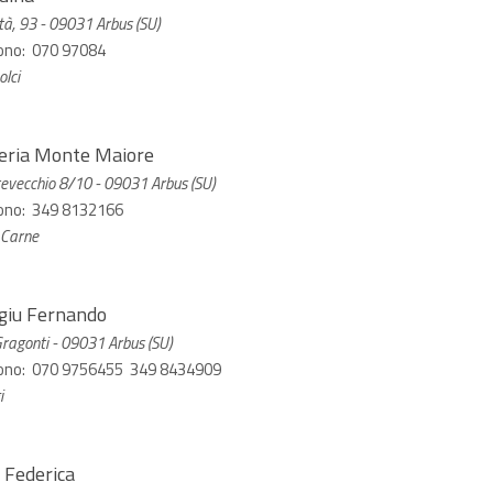
tà, 93 - 09031 Arbus (SU)
ono: 070 97084
lci
eria Monte Maiore
evecchio 8/10 - 09031 Arbus (SU)
ono: 349 8132166
 Carne
iu Fernando
Gragonti - 09031 Arbus (SU)
ono: 070 9756455 349 8434909
i
 Federica