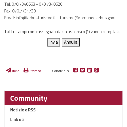
Tel: 070.7340663 - 070.7340620
Fax: 070.7731730
Email:
info@arbusturismo.it
-
turismo@comunediarbus.gov.it
Tutti i campi contrassegnati da un asterisco (*) vanno compilati.
Invia
Stampa
Condividi su:
Community
Notizie e RSS
Link utili