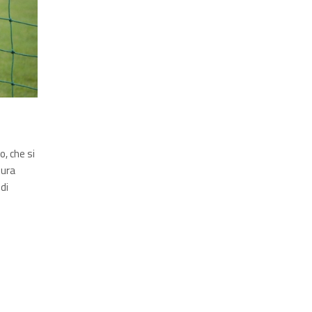
, che si
tura
di