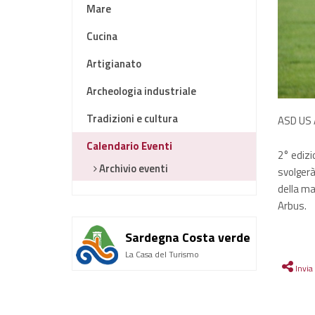
Mare
Cucina
Artigianato
Archeologia industriale
Tradizioni e cultura
ASD US A
Calendario Eventi
2° edizi
Archivio eventi
svolgerà
della man
Arbus.
Sardegna Costa verde
La Casa del Turismo
Invia