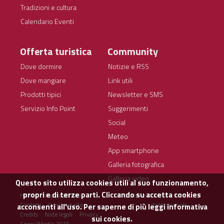
Tradizioni e cultura
Calendario Eventi
Offerta turistica
Community
Dove dormire
Notizie e RSS
Dove mangiare
Link utili
Prodotti tipici
Newsletter e SMS
Servizio Info Point
Suggerimenti
Social
Meteo
App smartphone
Galleria fotografica
Galleria video
Questo sito utilizza cookies utili al suo funzionamento,
propri e di terze parti. Cliccando su accetta cookies
Home
Mappa del sito
© Comune di Arbus - Tutti i
Contatti
Cerca nel sito
diritti riservati
acconsenti all'uso. Per saperne di più leggi
informativa
Credits
Note legali
Privacy
sui cookies.
ConsulMedia 2015