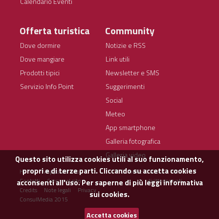
Calendario Eventi
Offerta turistica
Community
Dove dormire
Notizie e RSS
Dove mangiare
Link utili
Prodotti tipici
Newsletter e SMS
Servizio Info Point
Suggerimenti
Social
Meteo
App smartphone
Galleria fotografica
Galleria video
Questo sito utilizza cookies utili al suo funzionamento,
propri e di terze parti. Cliccando su accetta cookies
Home
Mappa del sito
© Comune di Arbus - Tutti i
Contatti
Cerca nel sito
diritti riservati
acconsenti all'uso. Per saperne di più leggi
informativa
Credits
Note legali
Privacy
sui cookies.
ConsulMedia 2015
Accetta cookies