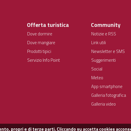
Offerta turistica
Community
Dove dormire
Notizie e RSS
Dove mangiare
Link utili
Prodotti tipici
Newsletter e SMS
Servizio Info Point
Suggerimenti
Social
Meteo
App smartphone
Galleria fotografica
Galleria video
nto, propri e di terze parti. Cliccando su accetta cookies acconse