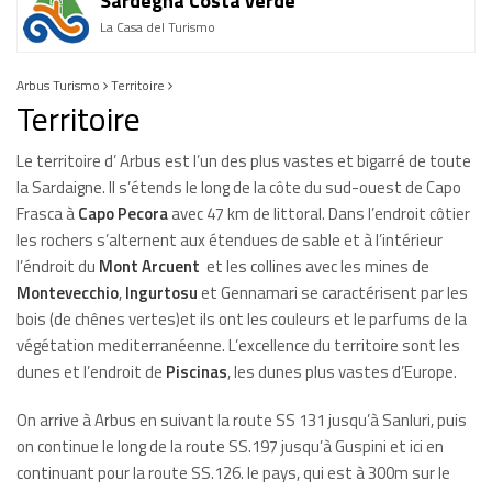
Sardegna Costa verde
La Casa del Turismo
Arbus Turismo
Territoire
Territoire
Le territoire d’ Arbus est l’un des plus vastes et bigarré de toute
la Sardaigne. Il s’étends le long de la côte du sud-ouest de Capo
Frasca à
Capo Pecora
avec 47 km de littoral. Dans l’endroit côtier
les rochers s’alternent aux étendues de sable et à l’intérieur
l’éndroit du
Mont Arcuent
et les collines avec les mines de
Montevecchio
,
Ingurtosu
et Gennamari se caractérisent par les
bois (de chênes vertes)et ils ont les couleurs et le parfums de la
végétation mediterranéenne. L’excellence du territoire sont les
dunes et l’endroit de
Piscinas
, les dunes plus vastes d’Europe.
On arrive à Arbus en suivant la route SS 131 jusqu’à Sanluri, puis
on continue le long de la route SS.197 jusqu’à Guspini et ici en
continuant pour la route SS.126. le pays, qui est à 300m sur le