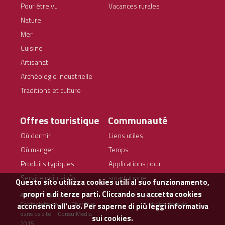
Pour être vu
Vacances rurales
Nature
Mer
Cuisine
Artisanat
Archéologie industrielle
Traditions et culture
Offres touristique
Communauté
Où dormir
Liens utiles
Où manger
Temps
Produits typiques
Applications pour
Service point-info
smartphone
Questo sito utilizza cookies utili al suo funzionamento,
propri e di terze parti. Cliccando su accetta cookies
Accueil
Plan du site
© Comune di Arbus - Tous
Contactetz-nous
Chercher
droits réservés
acconsenti all'uso. Per saperne di più leggi
informativa
dans ce site
ConsulMedia
sui cookies.
2015