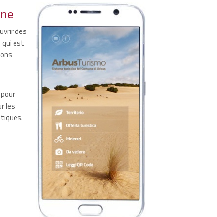
one
uvrir des
 qui est
ions
 pour
r les
stiques.