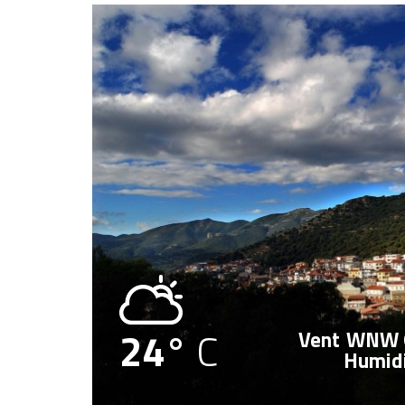
24°
C
Vent
WNW 
Humid