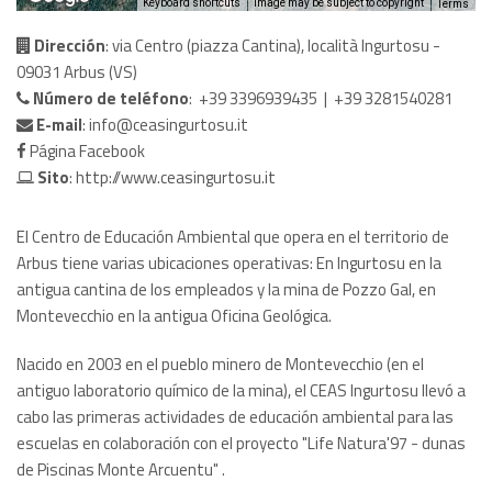
Keyboard shortcuts
Image may be subject to copyright
Terms
Dirección
: via Centro (piazza Cantina), località Ingurtosu -
09031 Arbus (VS)
Número de teléfono
: +39 3396939435 | +39 3281540281
E-mail
:
info@ceasingurtosu.it
Página Facebook
Sito
:
http://www.ceasingurtosu.it
El Centro de Educación Ambiental que opera en el territorio de
Arbus tiene varias ubicaciones operativas: En Ingurtosu en la
antigua cantina de los empleados y la mina de Pozzo Gal, en
Montevecchio en la antigua Oficina Geológica.
Nacido en 2003 en el pueblo minero de Montevecchio (en el
antiguo laboratorio químico de la mina), el CEAS Ingurtosu llevó a
cabo las primeras actividades de educación ambiental para las
escuelas en colaboración con el proyecto "Life Natura'97 - dunas
de Piscinas Monte Arcuentu" .