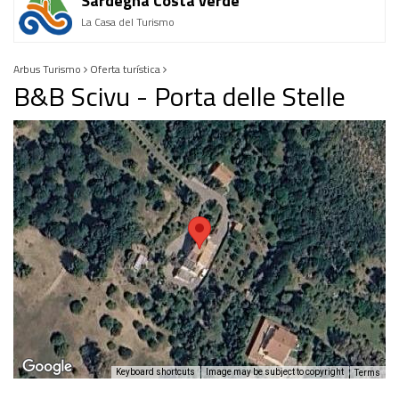
Sardegna Costa verde
La Casa del Turismo
Arbus Turismo
Oferta turística
B&B Scivu - Porta delle Stelle
Keyboard shortcuts
Image may be subject to copyright
Terms